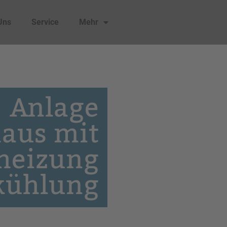
Uns
Service
Mehr
Anlage
aus mit
heizung
kühlung