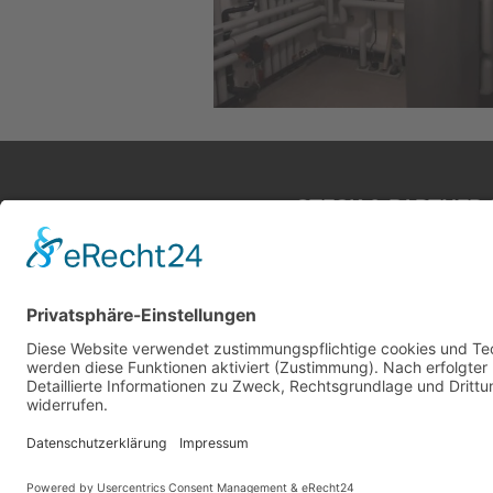
STECK & PARTNER 
Robert-Bosch-St
89275 Elchin
07308 / 81 
info(at)steck-haus