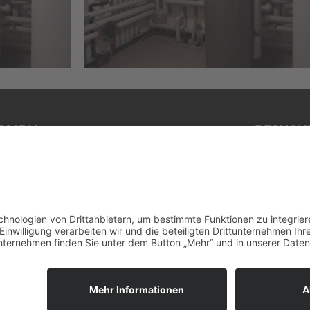
GMBH​
BESUCHE
raße 2
@steck_mei
gen
Steck &
730
MDE S
technik.de
Impressum
Datenschutzerklärung
C