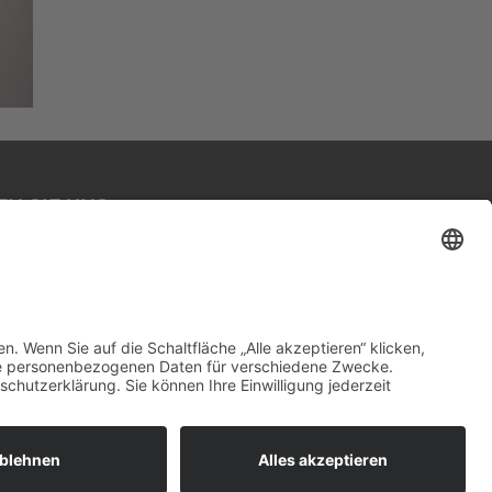
N SIE UNS
ster_der_elemente
 Partner GmbH
HK-Verbund
ookie-Einstellungen
AGB´S