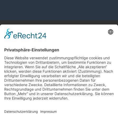
STECK & PARTNER GMBH​
Robert-Bosch-Straße 2
89275 Elchingen
07308 / 81 730
info(at)steck-haustechnik.de
BESUCHEN SIE UNS
@steck_meister_der_elemente
Steck & Partner GmbH