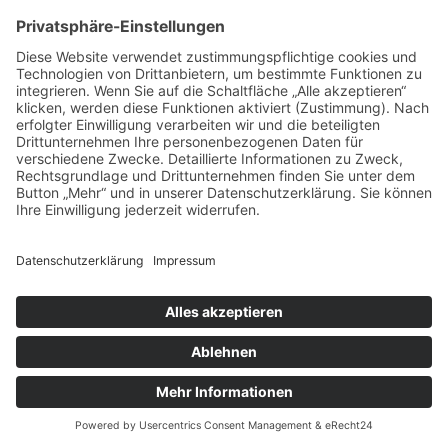
WILO SE
Nortkirchenstraße 100
44263 Dortmund
Wodtke GmbH
Rittweg 55-57
72070 Tübingen-Hirschau
Z