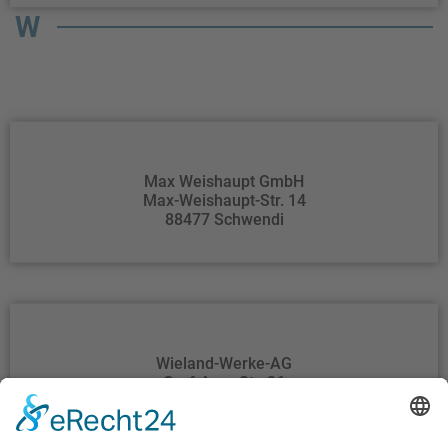
W
Max Weishaupt GmbH
Max-Weishaupt-Str. 14
88477 Schwendi
Wieland-Werke-AG
Graf-Arco-Str. 36
89079 Ulm