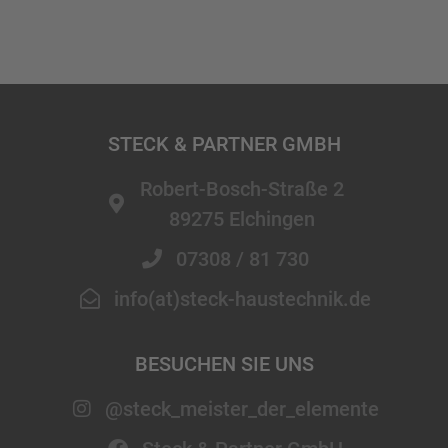
STECK & PARTNER GMBH​
Robert-Bosch-Straße 2
89275 Elchingen
07308 / 81 730
info(at)steck-haustechnik.de
BESUCHEN SIE UNS
@steck_meister_der_elemente